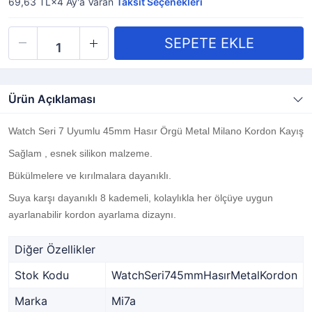
69,63 TL×4
Ay'a Varan
Taksit Seçenekleri
Ürün Açıklaması
Watch Seri 7 Uyumlu 45mm Hasır Örgü Metal Milano Kordon Kayış
Sağlam , esnek silikon malzeme.
Bükülmelere ve kırılmalara dayanıklı.
Suya karşı dayanıklı 8 kademeli, kolaylıkla her ölçüye uygun
ayarlanabilir kordon ayarlama dizaynı.
Diğer Özellikler
Stok Kodu
WatchSeri745mmHasırMetalKordon
Marka
Mi7a