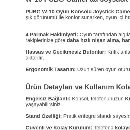
PUBG W-10 Oyun Konsolu Joystick Gam
şık görünümü ile konfor sunarken, oyun içi hız
4 Parmak Hakimiyeti:
Oyun tarafından algıla
rakiplerinize göre
daha hızlı nişan alma, ha
Hassas ve Gecikmesiz Butonlar:
Kritik anl
aktarılır.
Ergonomik Tasarım:
Uzun süren oyun oturuml
Ürün Detayları ve Kullanım Kola
Engelsiz Bağlantı:
Konsol, telefonunuzun
Ku
yaşayabilirsiniz.
Stand Özelliği:
Pratik entegre standı sayesin
Güvenli ve Kolay Kurulum:
Telefona
kolay