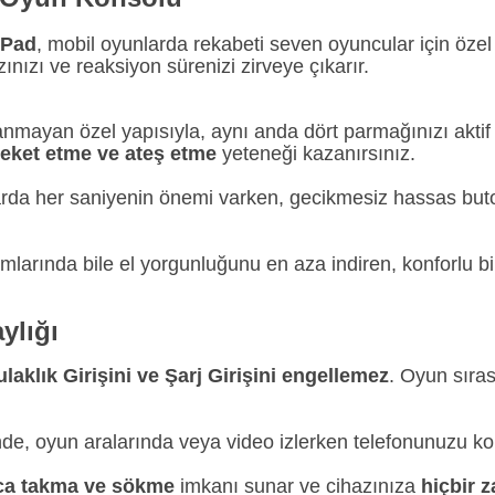
ePad
, mobil oyunlarda rekabeti seven oyuncular için özel
ınızı ve reaksiyon sürenizi zirveye çıkarır.
nmayan özel yapısıyla, aynı anda dört parmağınızı aktif o
reket etme ve ateş etme
yeteneği kazanırsınız.
arda her saniyenin önemi varken, gecikmesiz hassas but
arında bile el yorgunluğunu en aza indiren, konforlu bir
ylığı
laklık Girişini ve Şarj Girişini engellemez
. Oyun sıras
de, oyun aralarında veya video izlerken telefonunuzu kola
ca takma ve sökme
imkanı sunar ve cihazınıza
hiçbir 