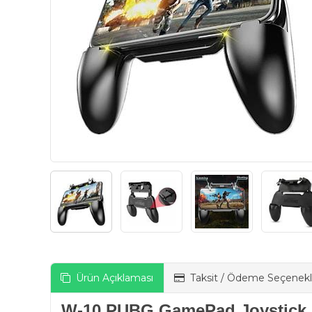
Ürün Açıklaması
Taksit / Ödeme Seçenekl
W-10 PUBG GamePad Joystick