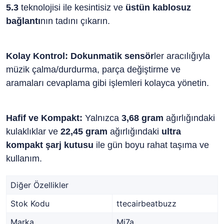
5.3
teknolojisi ile kesintisiz ve
üstün kablosuz
bağlantı
nın tadını çıkarın.
Kolay Kontrol:
Dokunmatik sensör
ler aracılığıyla
müzik çalma/durdurma, parça değiştirme ve
aramaları cevaplama gibi işlemleri kolayca yönetin.
Hafif ve Kompakt:
Yalnızca
3,68 gram
ağırlığındaki
kulaklıklar ve
22,45 gram
ağırlığındaki
ultra
kompakt şarj kutusu
ile gün boyu rahat taşıma ve
kullanım.
Diğer Özellikler
Stok Kodu
ttecairbeatbuzz
Marka
Mi7a