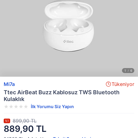
Mi7a
Tükeniyor
Ttec AirBeat Buzz Kablosuz TWS Bluetooth
Kulaklık
İlk Yorumu Siz Yapın
899,90 TL
%1
889,90 TL