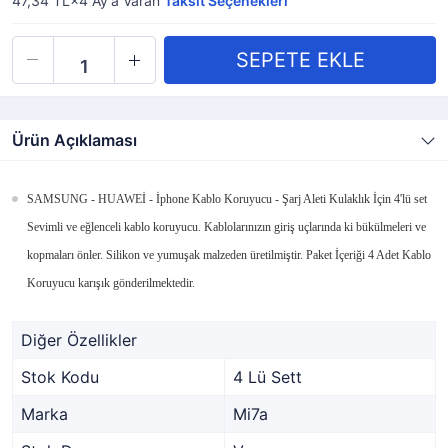
47,34 TL×4
Ay'a Varan
Taksit Seçenekleri
Ürün Açıklaması
SAMSUNG - HUAWEİ - İphone Kablo Koruyucu - Şarj Aleti Kulaklık İçin 4'lü set
Sevimli ve eğlenceli kablo koruyucu. Kablolarınızın giriş uçlarında ki bükülmeleri ve
kopmaları önler. Silikon ve yumuşak malzeden üretilmiştir. Paket İçeriği 4 Adet Kablo
Koruyucu karışık gönderilmektedir.
Diğer Özellikler
Stok Kodu
4 Lü Sett
Marka
Mi7a