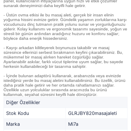
panel, kullanıcıların ihtiyaçlarına uygun hızlı ve etkili çözümler
sunarak deneyiminizi daha keyifli hale getirir.
- Üstün ovma etkisi ile bu masaj aleti, gerçek bir insan elinin
yoğurma hissini evinize getirir. Gündelik yaşamın zorluklarına karşı
vücudunuzu dinç tutmanın pratik yolunu sunar ve yorgunluğunuzu
giderir. Kolay kullanımı ve ergonomik tasarımı sayesinde, yoğun ve
stresli bir günün ardından aradığınız huzuru ve konforu sağlar;
böylece daha enerjik hissedersiniz.
- Kayışı arkadan kilitleyerek boynunuza takabilir ve masaj
süresince ellerinizi serbest bırakmanın keyfini çıkarabilirsiniz. Bu,
mükemmel bir masaj alırken hareket özgürlüğü sağlar.
Ayarlanabilir askılar, farklı vücut tiplerine uyum sağlar, bu sayede
herkesin kullanabileceği bir tasarıma sahiptir.
- İçinde bulunan adaptörü kullanarak, arabanızda veya evinizde
istediğiniz yerde bu masaj aletini kullanabilirsiniz. Bu özellik, ürünü
daha pratik hale getirir ve her ortamda rahatlamanızı sağlar.
Özellikle uzun yolculuklar sırasında aracınızda bu ürünü
kullanmak, seyahat süresini keyifli hale dönüştürür.
Diğer Özellikler
Stok Kodu
GLRJBY820masajaleti
Marka
Mi7a