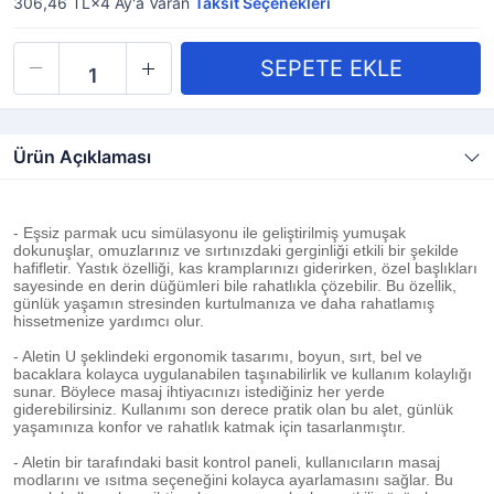
306,46 TL×4
Ay'a Varan
Taksit Seçenekleri
Ürün Açıklaması
- Eşsiz parmak ucu simülasyonu ile geliştirilmiş yumuşak
dokunuşlar, omuzlarınız ve sırtınızdaki gerginliği etkili bir şekilde
hafifletir. Yastık özelliği, kas kramplarınızı giderirken, özel başlıkları
sayesinde en derin düğümleri bile rahatlıkla çözebilir. Bu özellik,
günlük yaşamın stresinden kurtulmanıza ve daha rahatlamış
hissetmenize yardımcı olur.
- Aletin U şeklindeki ergonomik tasarımı, boyun, sırt, bel ve
bacaklara kolayca uygulanabilen taşınabilirlik ve kullanım kolaylığı
sunar. Böylece masaj ihtiyacınızı istediğiniz her yerde
giderebilirsiniz. Kullanımı son derece pratik olan bu alet, günlük
yaşamınıza konfor ve rahatlık katmak için tasarlanmıştır.
- Aletin bir tarafındaki basit kontrol paneli, kullanıcıların masaj
modlarını ve ısıtma seçeneğini kolayca ayarlamasını sağlar. Bu