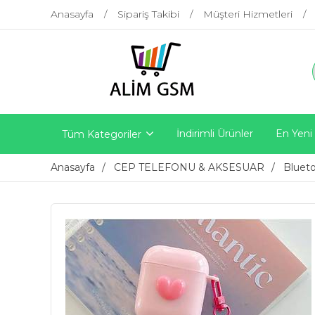
Anasayfa
Sipariş Takibi
Müşteri Hizmetleri
İndirimli Ürünler
En Yeni
Tüm Kategoriler
Anasayfa
CEP TELEFONU & AKSESUAR
Blueto