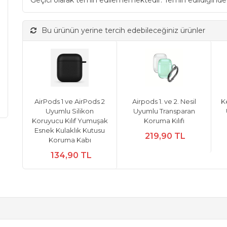
Geçici olarak temin edilememektedir. Temin edildiğinde
Bu ürünün yerine tercih edebileceğiniz ürünler
AirPods 1 ve AirPods 2
Airpods 1. ve 2. Nesil
Ke
Uyumlu Silikon
Uyumlu Transparan
Koruyucu Kılıf Yumuşak
Koruma Kılıfı
Esnek Kulaklık Kutusu
219,90 TL
Koruma Kabı
134,90 TL