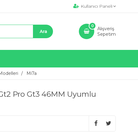
Kullanıcı Paneli
0
Alışveriş
Sepetim
odelleri
Mi7a
 Gt2 Pro Gt3 46MM Uyumlu