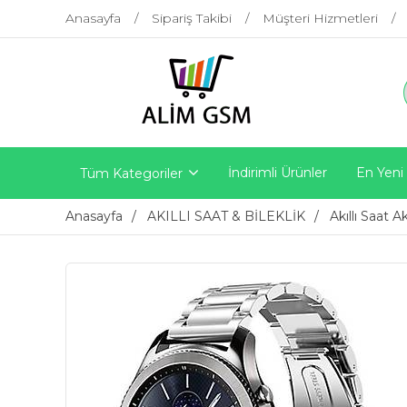
Anasayfa
Sipariş Takibi
Müşteri Hizmetleri
İndirimli Ürünler
En Yeni
Tüm Kategoriler
Anasayfa
AKILLI SAAT & BİLEKLİK
Akıllı Saat A