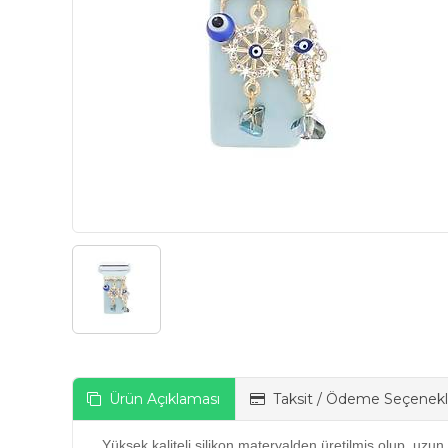
Ürün Açıklaması
Taksit / Ödeme Seçenekl
Yüksek kaliteli silikon materyalden üretilmiş olup, uzun 