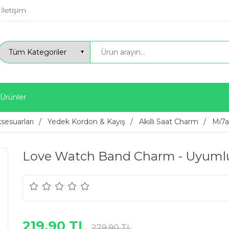
İletişim
 Ürünler
ksesuarları
Yedek Kordon & Kayış
Akıllı Saat Charm
Mi7a
Love Watch Band Charm - Uyumlu 
219,90 TL
279,90 TL