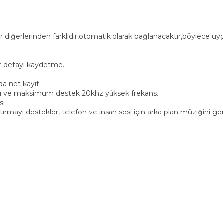
erir diğerlerinden farklıdır,otomatik olarak bağlanacaktır,böylece 
er detayı kaydetme.
da net kayıt.
ları ve maksimum destek 20khz yüksek frekans.
si
ırmayı destekler, telefon ve insan sesi için arka plan müziğini ge