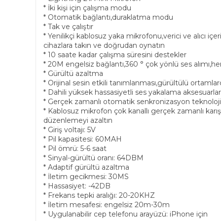
* İki kişi için çalışma modu
* Otomatik bağlantı,duraklatma modu
* Tak ve çalıştır
* Yenilikçi kablosuz yaka mikrofonu,verici ve alıcı iç
cihazlara takın ve doğrudan oynatın
* 10 saate kadar çalışma süresini destekler
* 20M engelsiz bağlantı,360 ° çok yönlü ses alımı,h
* Gürültü azaltma
* Orijinal sesin etkili tanımlanması,gürültülü ortamlar
* Dahili yüksek hassasiyetli ses yakalama aksesuar
* Gerçek zamanlı otomatik senkronizasyon teknoloji
* Kablosuz mikrofon çok kanallı gerçek zamanlı karışt
düzenlemeyi azaltın
* Giriş voltajı: 5V
* Pil kapasitesi: 60MAH
* Pil ömrü: 5-6 saat
* Sinyal-gürültü oranı: 64DBM
* Adaptif gürültü azaltma
* İletim gecikmesi: 30MS
* Hassasiyet: -42DB
* Frekans tepki aralığı: 20-20KHZ
* İletim mesafesi: engelsiz 20m-30m
* Uygulanabilir cep telefonu arayüzü: iPhone için