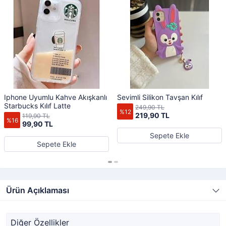
Iphone Uyumlu Kahve Akışkanlı
Sevimli Silikon Tavşan Kılıf
Starbucks Kılıf Latte
249,90 TL
%12
219,90 TL
119,90 TL
%16
99,90 TL
Sepete Ekle
Sepete Ekle
Ürün Açıklaması
Diğer Özellikler