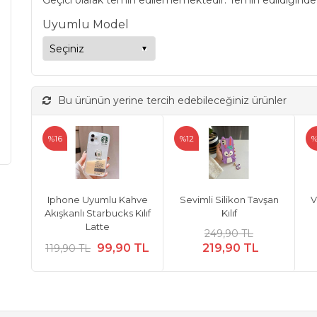
Geçici olarak temin edilememektedir. Temin edildiğinde
Uyumlu Model
Bu ürünün yerine tercih edebileceğiniz ürünler
%16
%12
%
Iphone Uyumlu Kahve
Sevimli Silikon Tavşan
V
Akışkanlı Starbucks Kılıf
Kılıf
Latte
249,90 TL
99,90 TL
219,90 TL
119,90 TL