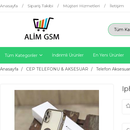
Anasayfa
Sipariş Takibi
Müşteri Hizmetleri
İletişim
İndirimli Ürünler
En Yeni Ürünler
Tüm Kategoriler
Anasayfa
CEP TELEFONU & AKSESUAR
Telefon Aksesuarl
Ip