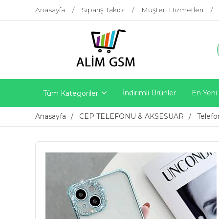
Anasayfa
Sipariş Takibi
Müşteri Hizmetleri
İndirimli Ürünler
En Yeni
Tüm Kategoriler
Anasayfa
CEP TELEFONU & AKSESUAR
Telefo