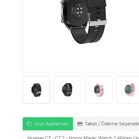
Ürün Açıklaması
Taksit / Ödeme Seçenekl
Huawei GT - GT 2 - Honor Magic Watch 2 46mm Uyuml