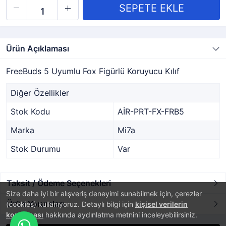
Ürün Açıklaması
FreeBuds 5 Uyumlu Fox Figürlü Koruyucu Kılıf
Diğer Özellikler
Stok Kodu
AİR-PRT-FX-FRB5
Marka
Mi7a
Stok Durumu
Var
Taksit / Ödeme Seçenekleri
Size daha iyi bir alışveriş deneyimi sunabilmek için, çerezler
Ürün Yorumları
(cookies) kullanıyoruz. Detaylı bilgi için
kişisel verilerin
korunması
hakkında aydınlatma metnini inceleyebilirsiniz.