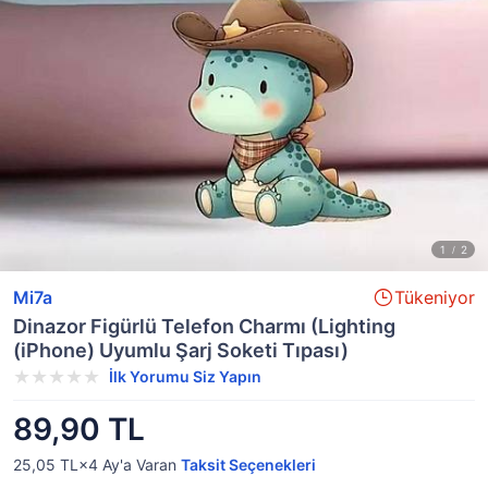
Mi7a
Tükeniyor
Dinazor Figürlü Telefon Charmı (Lighting
(iPhone) Uyumlu Şarj Soketi Tıpası)
İlk Yorumu Siz Yapın
89,90 TL
25,05 TL×4
Ay'a Varan
Taksit Seçenekleri