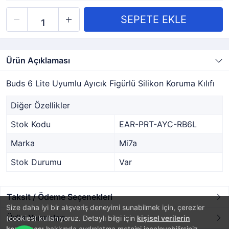
Ürün Açıklaması
Buds 6 Lite Uyumlu Ayıcık Figürlü Silikon Koruma Kılıfı
Diğer Özellikler
Stok Kodu
EAR-PRT-AYC-RB6L
Marka
Mi7a
Stok Durumu
Var
Taksit / Ödeme Seçenekleri
Size daha iyi bir alışveriş deneyimi sunabilmek için, çerezler
Ürün Yorumları
(cookies) kullanıyoruz. Detaylı bilgi için
kişisel verilerin
korunması
hakkında aydınlatma metnini inceleyebilirsiniz.