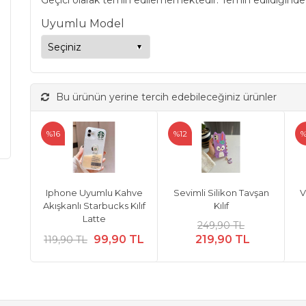
Geçici olarak temin edilememektedir. Temin edildiğinde
Uyumlu Model
Bu ürünün yerine tercih edebileceğiniz ürünler
%16
%12
%
Iphone Uyumlu Kahve
Sevimli Silikon Tavşan
V
Akışkanlı Starbucks Kılıf
Kılıf
Latte
249,90 TL
99,90 TL
219,90 TL
119,90 TL