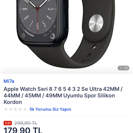
Mi7a
Apple Watch Seri 8 7 6 5 4 3 2 Se Ultra 42MM /
44MM / 45MM / 49MM Uyumlu Spor Silikon
Kordon
İlk Yorumu Siz Yapın
299,90 TL
%40
179,90 TL