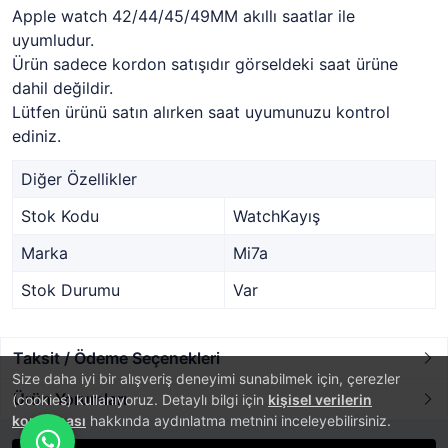
Apple watch 42/44/45/49MM akıllı saatlar ile
uyumludur.
Ürün sadece kordon satışıdır görseldeki saat ürüne
dahil değildir.
Lütfen ürünü satın alırken saat uyumunuzu kontrol
ediniz.
Diğer Özellikler
Stok Kodu
WatchKayış
Marka
Mi7a
Stok Durumu
Var
Taksit / Ödeme Seçenekleri
Size daha iyi bir alışveriş deneyimi sunabilmek için, çerezler
Ürün Yorumları
(cookies) kullanıyoruz. Detaylı bilgi için
kişisel verilerin
korunması
hakkında aydınlatma metnini inceleyebilirsiniz.