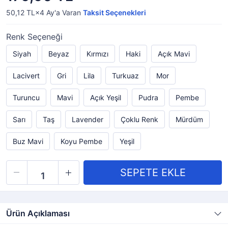
50,12 TL×4
Ay'a Varan
Taksit Seçenekleri
Renk Seçeneği
Siyah
Beyaz
Kırmızı
Haki
Açık Mavi
Lacivert
Gri
Lila
Turkuaz
Mor
Turuncu
Mavi
Açık Yeşil
Pudra
Pembe
Sarı
Taş
Lavender
Çoklu Renk
Mürdüm
Buz Mavi
Koyu Pembe
Yeşil
Ürün Açıklaması