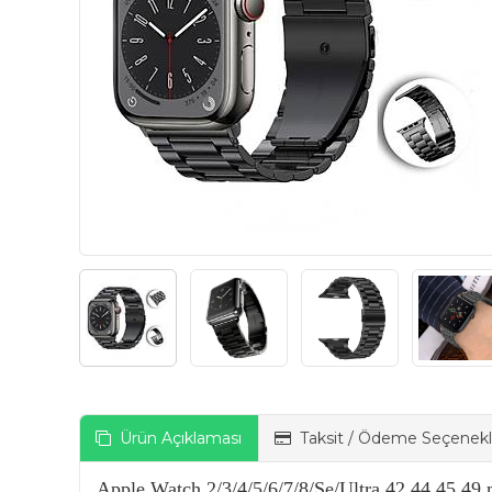
Ürün Açıklaması
Taksit / Ödeme Seçenekl
Apple Watch 2/3/4/5/6/7/8/Se/Ultra 42 44 45 49