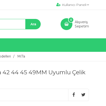
Kullanıcı Paneli
0
Alışveriş
Sepetim
delleri
Mi7a
ra 42 44 45 49MM Uyumlu Çelik