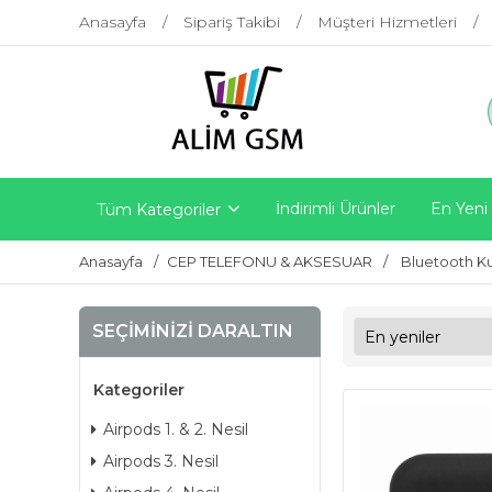
Anasayfa
Sipariş Takibi
Müşteri Hizmetleri
İndirimli Ürünler
En Yeni
Tüm Kategoriler
Anasayfa
CEP TELEFONU & AKSESUAR
Bluetooth Ku
SEÇIMINIZI DARALTIN
Kategoriler
Airpods 1. & 2. Nesil
Airpods 3. Nesil