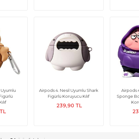
l Uyumlu
Airpods 4. Nesil Uyumlu Shark
Airpods 
Figürlü
Figürlü Koruyucu Kılıf
Sponge Bob
ılıf
Koru
239,90 TL
 TL
23