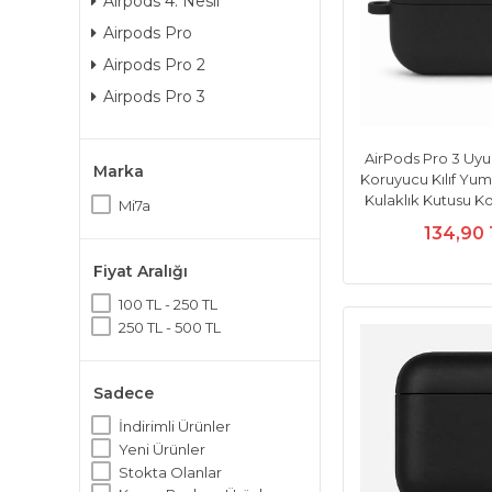
Airpods 4. Nesil
Airpods Pro
Airpods Pro 2
Airpods Pro 3
AirPods Pro 3 Uyu
Marka
Koruyucu Kılıf Yu
Kulaklık Kutusu 
Mi7a
134,90
Fiyat Aralığı
100 TL - 250 TL
250 TL - 500 TL
Sadece
İndirimli Ürünler
Yeni Ürünler
Stokta Olanlar