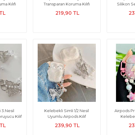
ma Kılıfı
Transparan Koruma Kılıfı
Silikon Se
 TL
219,90 TL
23
 3.Nesil
Kelebekli Simli 1/2 Nesil
Airpods Pr
uyucu Kılıf
Uyumlu Airpods Kılıf
Kelebek
 TL
239,90 TL
23