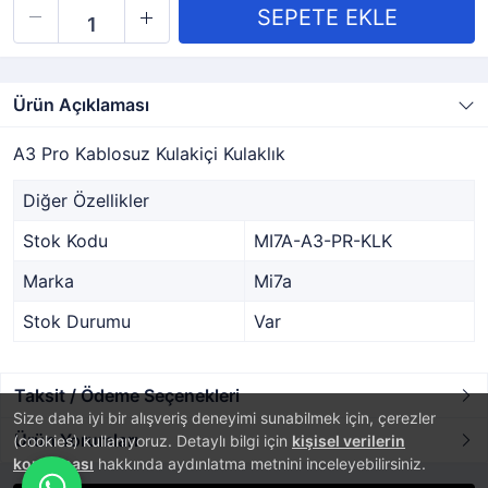
Ürün Açıklaması
A3 Pro Kablosuz Kulakiçi Kulaklık
Diğer Özellikler
Stok Kodu
MI7A-A3-PR-KLK
Marka
Mi7a
Stok Durumu
Var
Taksit / Ödeme Seçenekleri
Size daha iyi bir alışveriş deneyimi sunabilmek için, çerezler
Ürün Yorumları
(cookies) kullanıyoruz. Detaylı bilgi için
kişisel verilerin
korunması
hakkında aydınlatma metnini inceleyebilirsiniz.